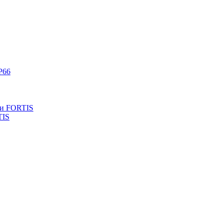
P66
ли FORTIS
TIS