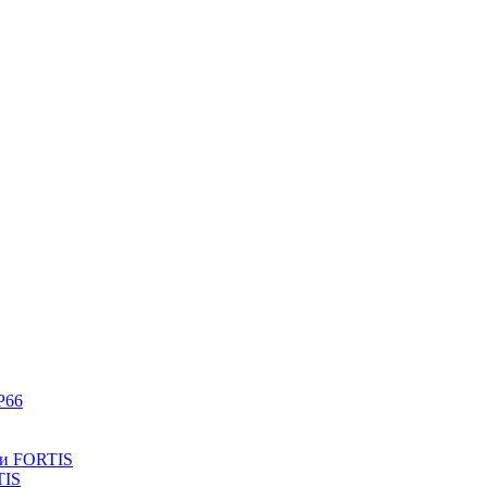
P66
ли FORTIS
TIS