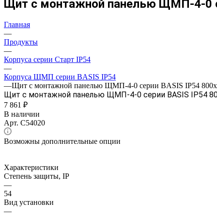
Щит с монтажной панелью ЩМП-4-0 с
Главная
—
Продукты
—
Корпуса серии Старт IP54
—
Корпуса ЩМП серии BASIS IP54
—
Щит с монтажной панелью ЩМП-4-0 серии BASIS IP54 800х
Щит с монтажной панелью ЩМП-4-0 серии BASIS IP54 8
7 861 ₽
В наличии
Арт.
С54020
Возможны дополнительные опции
Характеристики
Степень защиты, IP
—
54
Вид установки
—