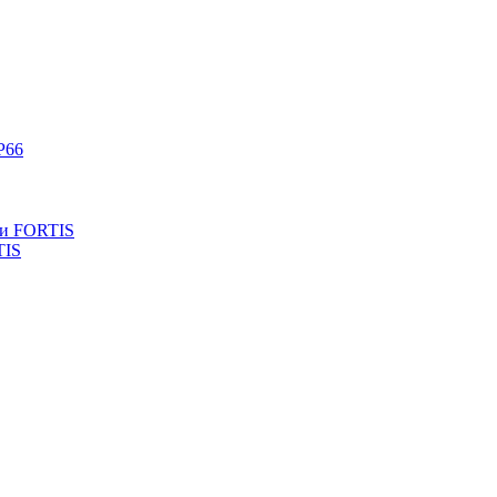
P66
ли FORTIS
TIS