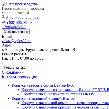
Производство и продажа
металлоизделий
+7 (499) 325-30-03
+7 (499) 325-30-03
+79854828020
Заказать звонок
E-mail
zakaz@vplus33.ru
Адрес
г. Ковров, ул. Фруктовая, владение 8, лит. В
Режим работы
Пн.- Пт.: с 07:00 до 15:30
Подать заявку
О компании
Каталог продукции
Корпуса навесные серии Вектор IP66
Корпуса навесные из нержавеющей стали FORTIS I
Корпуса навесные из черной стали FORTIS IP66
Корпуса с наклонной крышей Вектор
Корпуса с наклонной крышей из нержавеющей ста
Корпуса с наклонной крышей из черной стали FOR