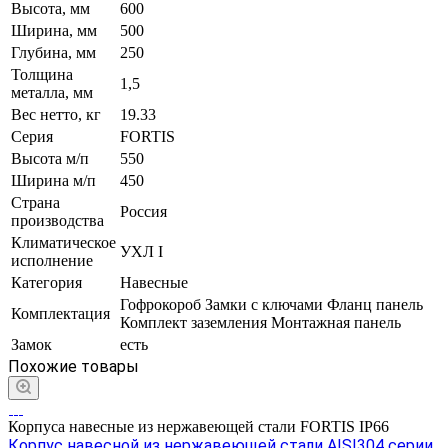
Высота, мм
600
Ширина, мм
500
Глубина, мм
250
Толщина
1,5
металла, мм
Вес нетто, кг
19.33
Серия
FORTIS
Высота м/п
550
Ширина м/п
450
Страна
Россия
производства
Климатическое
УХЛ I
исполнение
Категория
Навесные
Гофрокороб Замки с ключами Фланц панель
Комплектация
Комплект заземления Монтажная панель
Замок
есть
Похожие товары
Корпуса навесные из нержавеющей стали FORTIS IP66
Корпус навесной из нержавеющей стали AISI304 серии