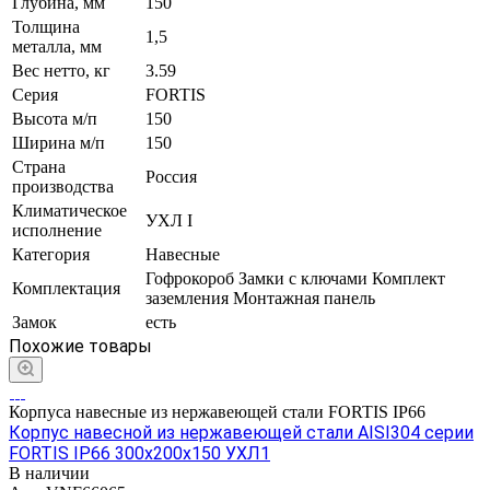
Глубина, мм
150
Толщина
1,5
металла, мм
Вес нетто, кг
3.59
Серия
FORTIS
Высота м/п
150
Ширина м/п
150
Страна
Россия
производства
Климатическое
УХЛ I
исполнение
Категория
Навесные
Гофрокороб Замки с ключами Комплект
Комплектация
заземления Монтажная панель
Замок
есть
Похожие товары
Корпуса навесные из нержавеющей стали FORTIS IP66
Корпус навесной из нержавеющей стали AISI304 серии
FORTIS IP66 300х200х150 УХЛ1
В наличии