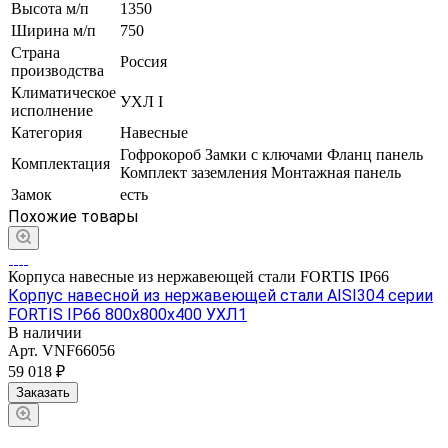
Высота м/п
1350
Ширина м/п
750
Страна
Россия
производства
Климатическое
УХЛ I
исполнение
Категория
Навесные
Гофрокороб Замки с ключами Фланц панель
Комплектация
Комплект заземления Монтажная панель
Замок
есть
Похожие товары
Корпуса навесные из нержавеющей стали FORTIS IP66
Корпус навесной из нержавеющей стали AISI304 серии
FORTIS IP66 800х800х400 УХЛ1
В наличии
Арт.
VNF66056
59 018 ₽
Заказать