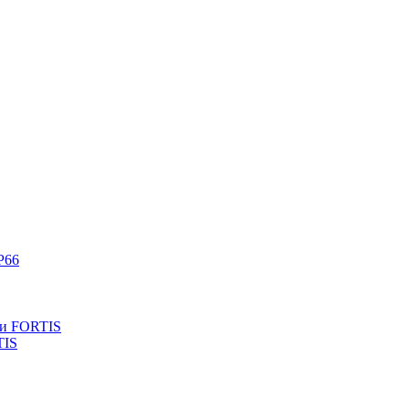
P66
ли FORTIS
TIS