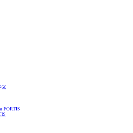
P66
ли FORTIS
TIS