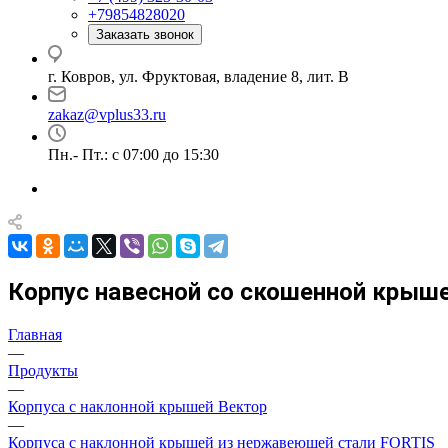
+79854828020
Заказать звонок
г. Ковров, ул. Фруктовая, владение 8, лит. В
zakaz@vplus33.ru
Пн.- Пт.: с 07:00 до 15:30
Корпус навесной со скошенной крыше
Главная
—
Продукты
—
Корпуса с наклонной крышей Вектор
—
Корпуса с наклонной крышей из нержавеющей стали FORTIS