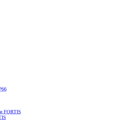
P66
ли FORTIS
TIS