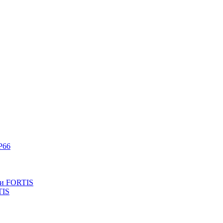
P66
ли FORTIS
TIS