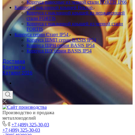
Корпуса навесные из черной стали FORTIS IP66
Корпуса с наклонной крышей Вектор
Корпуса с наклонной крышей из нержавеющей
стали FORTIS
Корпуса с наклонной крышей из черной стали
FORTIS
Корпуса серии Старт IP54
Корпуса ЩМП серии BASIS IP54
Корпуса ЩРН серии BASIS IP54
Корпуса ЩУ серии BASIS IP54
Доставка
Контакты
Каталог 2026
Производство и продажа
металлоизделий
+7 (499) 325-30-03
+7 (499) 325-30-03