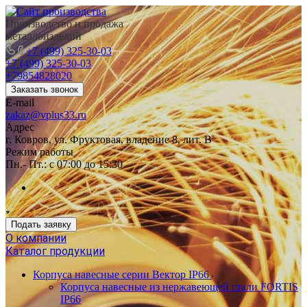
Производство и продажа
металлоизделий
+7 (499) 325-30-03
+7 (499) 325-30-03
+79854828020
Заказать звонок
E-mail
zakaz@vplus33.ru
Адрес
г. Ковров, ул. Фруктовая, владение 8, лит. В
Режим работы
Пн.- Пт.: с 07:00 до 15:30
Подать заявку
О компании
Каталог продукции
Корпуса навесные серии Вектор IP66
Корпуса навесные из нержавеющей стали FORTIS
IP66